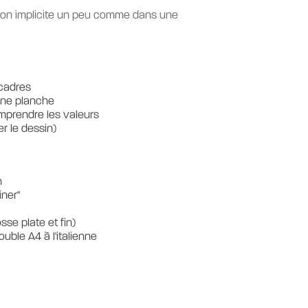
ion implicite un peu comme dans une
 cadres
ne planche
omprendre les valeurs
er le dessin)
n
iner"
sse plate et fin)
uble A4 à l'italienne