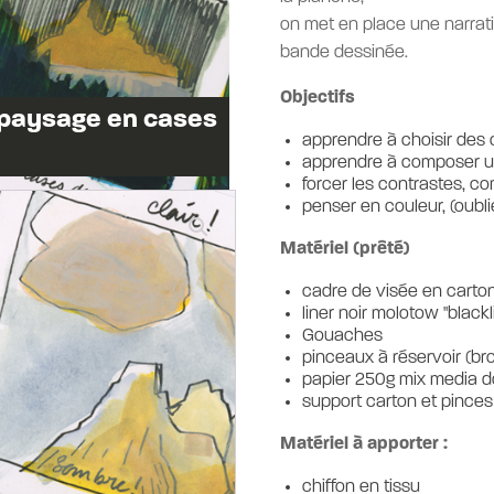
on met en place une narrat
bande dessinée.
Objectifs
e paysage en cases
apprendre à choisir des
apprendre à composer u
forcer les contrastes, c
penser en couleur, (oubli
Matériel (prêté)
cadre de visée en carto
liner noir molotow "blackl
Gouaches
pinceaux à réservoir (bro
papier 250g mix media do
support carton et pinces
Matériel à apporter :
chiffon en tissu